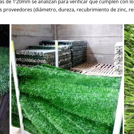
las de 1’20mm se analizan para verificar que cumplen con l
proveedores (diámetro, dureza, recubrimiento de zinc, resist