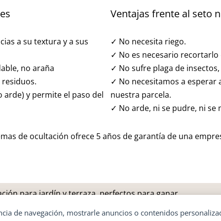
les
Ventajas frente al seto n
cias a su textura y a sus
✓ No necesita riego.
✓ No es necesario recortarlo
dable, no araña
✓ No sufre plaga de insectos
 residuos.
✓ No necesitamos a esperar a
arde) y permite el paso del
nuestra parcela.
✓ No arde, ni se pudre, ni se 
temas de ocultación ofrece 5 años de garantía de una empre
ción para jardín y terraza, perfectos para ganar
u hogar exterior.
ia de navegación, mostrarle anuncios o contenidos personalizados 