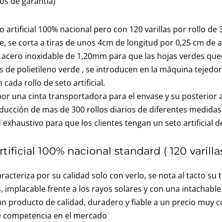
ños de garantía)
o artificial 100% nacional pero con 120 varillas por rollo de
e, se corta a tiras de unos 4cm de longitud por 0,25 cm de
 acero inoxidable de 1,20mm para que las hojas verdes qued
as de polietileno verde , se introducen en la máquina tejed
 cada rollo de seto artificial.
an por una cinta transportadora para el envase y su posterior
ción de mas de 300 rollos diarios de diferentes medidas ( 
exhaustivo para que los clientes tengan un seto artificial d
ificial 100% nacional standard ( 120 varillas
caracteriza por su calidad solo con verlo, se nota al tacto su
 implacable frente a los rayos solares y con una intachable 
 un producto de calidad, duradero y fiable a un precio muy
ene competencia en el mercado